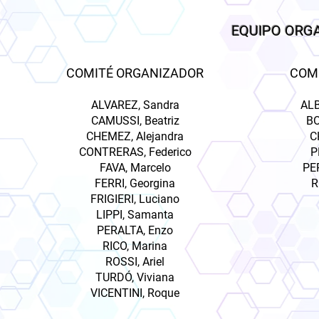
EQUIPO ORG
COMITÉ ORGANIZADOR
COMI
ALVAREZ, Sandra
ALB
CAMUSSI, Beatriz
BO
CHEMEZ, Alejandra
C
CONTRERAS, Federico
P
FAVA, Marcelo
PE
FERRI, Georgina
R
FRIGIERI, Luciano
LIPPI, Samanta
PERALTA, Enzo
RICO, Marina
ROSSI, Ariel
TURDÓ, Viviana
VICENTINI, Roque